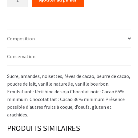
de
Bûchettes
au
praliné
200g
Composition
Conservation
Sucre, amandes, noisettes, fèves de cacao, beurre de cacao,
poudre de lait, vanille naturelle, vanille bourbon.
Emulsifiant : lécithine de soja Chocolat noir : Cacao 65%
minimum. Chocolat lait : Cacao 36% minimum Présence
possible d'autres fruits à coque, d’oeufs, gluten et
arachides.
PRODUITS SIMILAIRES